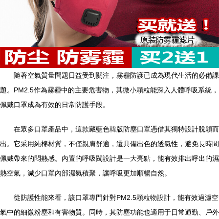
隨著空氣質量問題日益受到關注，霧霾防護已成為現代生活的必備課
題。PM2.5作為霧霾中的主要危害物，其微小顆粒能深入人體呼吸系統，
佩戴口罩成為有效的日常防護手段。
在眾多口罩產品中，這款藏藍色韓版防塵口罩憑借其獨特設計脫穎而
出。它采用純棉材質，不僅親膚舒適，還具備出色的透氣性，避免長時間
佩戴帶來的悶熱感。內置的呼吸閥設計是一大亮點，能有效排出呼出的濕
熱空氣，減少口罩內部濕氣積聚，讓呼吸更加順暢自然。
從防護性能來看，該口罩專門針對PM2.5顆粒物設計，能有效過濾空
氣中的細微粉塵和有害物質。同時，其防塵功能也適用于日常通勤、戶外