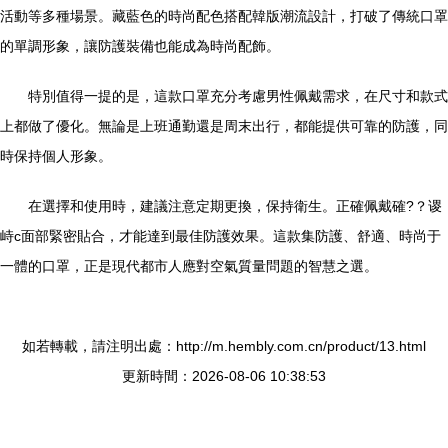
活動等多種場景。藏藍色的時尚配色搭配韓版潮流設計，打破了傳統口罩
的單調形象，讓防護裝備也能成為時尚配飾。
特別值得一提的是，這款口罩充分考慮男性佩戴需求，在尺寸和款式
上都做了優化。無論是上班通勤還是周末出行，都能提供可靠的防護，同
時保持個人形象。
在選擇和使用時，建議注意定期更換，保持衛生。正確佩戴確?？谡
峙c面部緊密貼合，才能達到最佳防護效果。這款集防護、舒適、時尚于
一體的口罩，正是現代都市人應對空氣質量問題的智慧之選。
如若轉載，請注明出處：http://m.hembly.com.cn/product/13.html
更新時間：2026-08-06 10:38:53