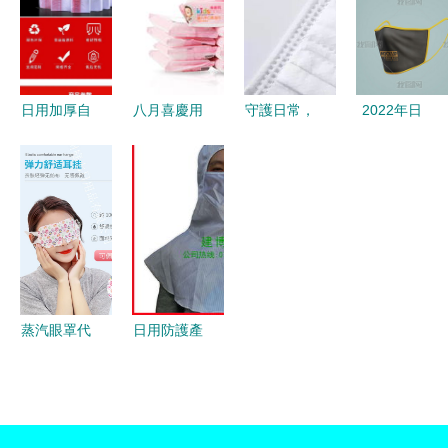
禮品批發的
與清潔
行
罩設計
無限可能
日用加厚自
八月喜慶用
守護日常，
2022年日
封袋 一袋
品海外熱
呼吸美學
用產品樣機
多用，守護
銷，日用口
日用品口罩
設計新趨勢
生活細節與
罩成新興出
品牌形象與
口罩樣機素
健康
口亮點
包裝設計的
材、模板與
重塑之路
應用大全
蒸汽眼罩代
日用防護產
加工 庭七
品市場概覽
日用品一站
帽子、眼鏡
式貼牌服務
與口罩的采