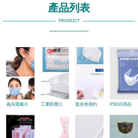
產品列表
PRODUCT
----------------
義烏寶藏小
工業防塵口
藍灰色簡約
PSD日用品
物 從日用
罩可洗嗎？
日用口罩
包裝素材免
口罩到可愛
從居家日用
——日常防
費下載指南
家居，探索
角度談選購
護，舒適隨
聚焦日用口