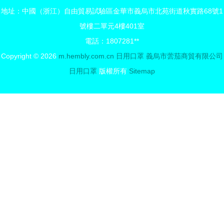
解決方案
購指南及廠
地址：中國（浙江）自由貿易試驗區金華市義烏市北苑街道秋實路68號1
家報價分析
號樓二單元4樓401室
電話：1807281**
Copyright © 2026
m.hembly.com.cn
日用口罩
義烏市蕓茄商貿有限公司
日用口罩
版權所有
Sitemap