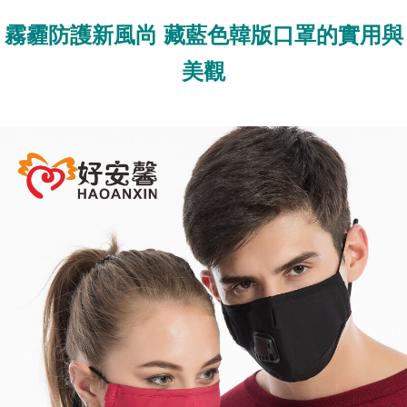
霧霾防護新風尚 藏藍色韓版口罩的實用與
美觀